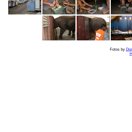
Fotos by
Dor
H