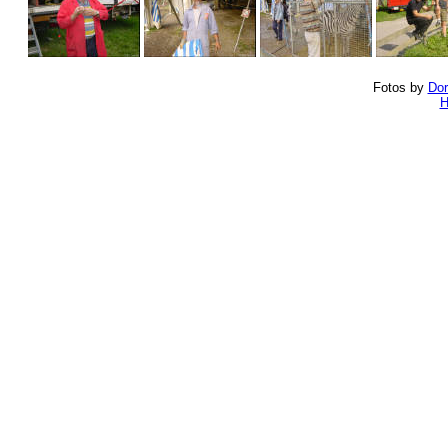
Fotos by
Dor
H