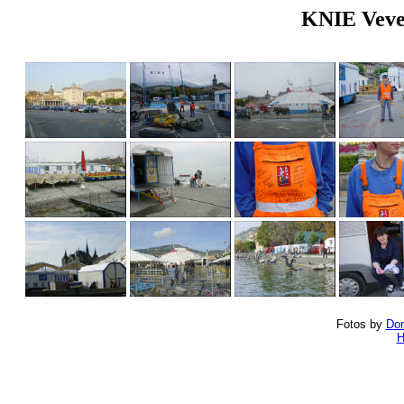
KNIE Vevey
Fotos by
Dor
H