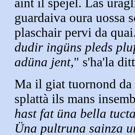
aint il spejel. Las uragl
guardaiva oura uossa s
plaschair pervi da quai
dudir ingüns pleds pluf
adüna jent,
" s'ha'la dit
Ma il giat tuornond da 
splattà ils mans insemb
hast fat üna bella tucta
Üna pultruna sainza ur