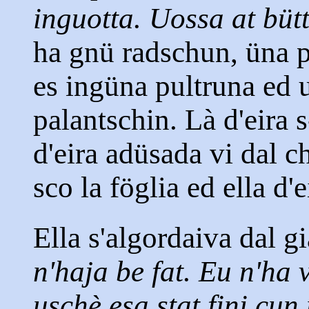
inguotta. Uossa at büt
ha gnü radschun, üna p
es ingüna pultruna ed u
palantschin. Là d'eira s
d'eira adüsada vi dal c
sco la föglia ed ella d'ei
Ella s'algordaiva dal gi
n'haja be fat. Eu n'ha 
uschè esa stat fini cun