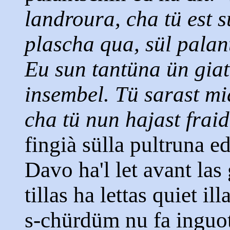
landroura, cha tü est s
plascha qua, sül palan
Eu sun tantüna ün gia
insembel. Tü sarast mi
cha tü nun hajast fraid
fingià sülla pultruna e
Davo ha'l let avant las 
tillas ha lettas quiet i
s-chürdüm nu fa inguott