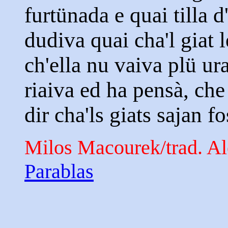
furtünada e quai tilla d'
dudiva quai cha'l giat le
ch'ella nu vaiva plü ura
riaiva ed ha pensà, che 
dir cha'ls giats sajan fo
Milos Macourek/trad. A
Parablas