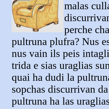
malas cull
discurriva
perche cha
pultruna plufra? Nus es
nus vain ils peis intagl
trida e sias uraglias s
quai ha dudi la pultrun
sopchas discurrivan da
pultruna ha las uraglia