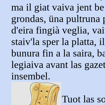
ma il giat vaiva jent b
grondas, üna pultruna 
d'eira fingià veglia, v
staiv'la sper la platta, i
bunura fin a la saira, ba
legiaiva avant las gaze
insembel.
Tuot las s