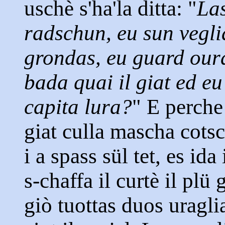
uschè s'ha'la ditta: "
La
radschun, eu sun veglia
grondas, eu guard oura
bada quai il giat ed eu
capita lura?
" E perche 
giat culla mascha cotsch
i a spass sül tet, es ida
s-chaffa il curtè il plü
giò tuottas duos uragli