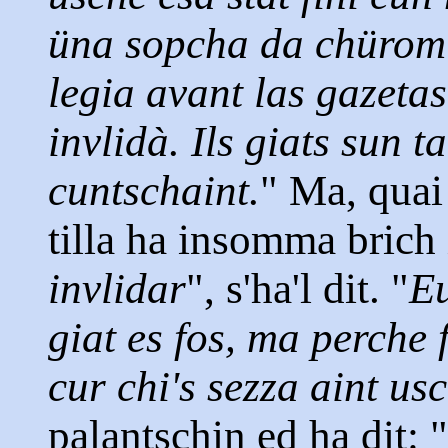
üna sopcha da chürom cu
legia avant las gazetas
invlidà. Ils giats sun t
cuntschaint.
" Ma, quai 
tilla ha insomma brich 
invlidar
", s'ha'l dit. "
Eu
giat es fos, ma perche 
cur chi's sezza aint us
palantschin ed ha dit: "