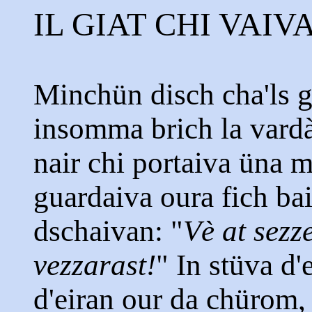
IL GIAT CHI VAIV
Minchün disch cha'ls g
insomma brich la vardà.
nair chi portaiva üna 
guardaiva oura fich bai
dschaivan: "
Vè at sezz
vezzarast!
" In stüva d'
d'eiran our da chürom, 