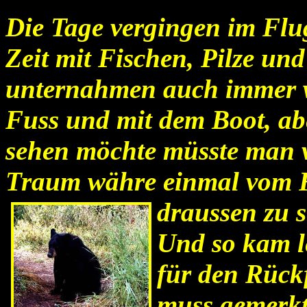
Die Tage vergingen im Flug
Zeit mit Fischen, Pilze un
unternahmen auch immer w
Fuss und mit dem Boot, ab
sehen möchte müsste man v
Traum währe einmal vom F
draussen zu s
Und so kam l
für den Rück
muss gemerkt 