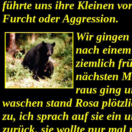
führte uns ihre Kleinen vor
Furcht oder Aggression.
Wir gingen
nach einem
ziemlich fr
nächsten M
raus ging 
waschen stand Rosa plötzli
zu, ich sprach auf sie ein
zurück, sie wollte nur mal