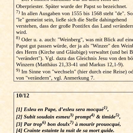
Oberpriester. Später wurde der Papst so bezeichnet.
7)
In allen Ausgaben von 1555 bis 1568 steht "de". Sol
"le" gemeint sein, ließe sich die Stelle dahingehend
verstehen, dass der große Pontifex das Land
ver
änder
wird.
8)
Oder u. a. auch: "Weinberg", was mit Blick auf ein
Papst gut passen würde, der ja als "Winzer" den Wein
des Herrn (Kirche und Gläubige) verwaltet (und bei B
"verändert"). Vgl. dazu das Gleichnis Jesu von den b
Winzern (Matthäus 21,33-41 und Markus 12,1-9).
9)
Im Sinne von "wechseln" (hier durch eine Reise) o
von "verändern", vgl. Anmerkung 7.
10/12
1)
[1] Esleu en Pape, d’esleu sera mocqué
,
3)
4)
5)
[2] Subit soudain esmeu
prompt
& timide
,
6)
7)
[3] Par trop
bon doulx
à mourir prouocqué,
[4] Crainte estainte la nuit de sa mort guide.