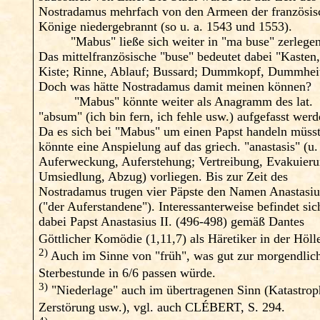
Nostradamus mehrfach von den Armeen der französis
Könige niedergebrannt (so u. a. 1543 und 1553).
"Mabus" ließe sich weiter in "ma buse" zerlegen
Das mittelfranzösische "buse" bedeutet dabei "Kasten
Kiste; Rinne, Ablauf; Bussard; Dummkopf, Dummhei
Doch was hätte Nostradamus damit meinen können?
"Mabus" könnte weiter als Anagramm des lat.
"absum" (ich bin fern, ich fehle usw.) aufgefasst werd
Da es sich bei "Mabus" um einen Papst handeln müsst
könnte eine Anspielung auf das griech. "anastasis" (u.
Auferweckung, Auferstehung; Vertreibung, Evakuieru
Umsiedlung, Abzug) vorliegen. Bis zur Zeit des
Nostradamus trugen vier Päpste den Namen Anastasiu
("der Auferstandene"). Interessanterweise befindet sic
dabei Papst Anastasius II. (496-498) gemäß Dantes
Göttlicher Komödie (1,11,7) als Häretiker in der Höl
2)
Auch im Sinne von "früh", was gut zur morgendlic
Sterbestunde in 6/6 passen würde.
3)
"Niederlage" auch im übertragenen Sinn (Katastrop
Zerstörung usw.), vgl. auch CLÉBERT, S. 294.