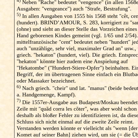
4)
Neben "Rache" bedeutet "vengence" (in allen 1568e
Ausgaben: "vengeance") auch "Strafe, Bestrafung".
5)
In allen Ausgaben von 1555 bis 1568 steht "cêt, cen
(hundert). BRIND’AMOUR, S. 283, korrigiert zu "sa
(ohne) und sieht an dieser Stelle das Vorzeichen eine
Hand geborenen Kindes gemeint (vgl. 1/65 und 2/54)
mittelfranzösische "cent" bedeutet neben "hundert" je
auch "unzählige, sehr viel, maximaler Grad an" usw., 
griech. "hekaton" (hundert, viel). Die griech. Entspre
"hekaton" könnte hier zudem eine Anspielung auf
"Hekatombe" ("Hundert-Stiere-Opfer") beinhalten. Ei
Begriff, der im übertragenen Sinne einfach ein Blutba
oder Massaker bezeichnet.
6)
Nach griech. "cheir" und lat. "manus" (beide bedeut
a. Handgemenge, Kampf).
7)
Die 1557er-Ausgabe aus Budapest/Moskau beendet
Zeile mit "quãd corra les cõter", was aber wohl schon
deshalb als bloßer Fehler zu identifizieren ist, da dies
Schluss sich nicht einmal auf die zweite Zeile reimt.
Verstanden werden könnte er vielleicht als "wenn [der
Komet auf seiner Bahn] ziehen wird, um sie (= die Üb