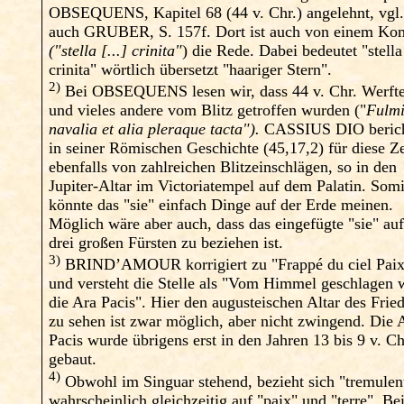
OBSEQUENS, Kapitel 68 (44 v. Chr.) angelehnt, vgl
auch GRUBER, S. 157f. Dort ist auch von einem Ko
("stella [...] crinita"
) die Rede. Dabei bedeutet "stella
crinita" wörtlich übersetzt "haariger Stern".
2)
Bei OBSEQUENS lesen wir, dass 44 v. Chr. Werft
und vieles andere vom Blitz getroffen wurden ("
Fulm
navalia et alia pleraque tacta").
CASSIUS DIO berich
in seiner Römischen Geschichte (45,17,2) für diese Ze
ebenfalls von zahlreichen Blitzeinschlägen, so in den
Jupiter-Altar im Victoriatempel auf dem Palatin. Somi
könnte das "sie" einfach Dinge auf der Erde meinen.
Möglich wäre aber auch, dass das eingefügte "sie" auf
drei großen Fürsten zu beziehen ist.
3)
BRIND’AMOUR korrigiert zu "Frappé du ciel Pai
und versteht die Stelle als "Vom Himmel geschlagen 
die Ara Pacis". Hier den augusteischen Altar des Frie
zu sehen ist zwar möglich, aber nicht zwingend. Die 
Pacis wurde übrigens erst in den Jahren 13 bis 9 v. Ch
gebaut.
4)
Obwohl im Singuar stehend, bezieht sich "tremulen
wahrscheinlich gleichzeitig auf "paix" und "terre". Be