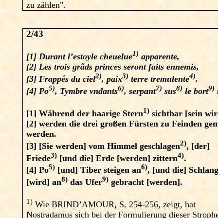
zu zählen".
2/43
1)
[1]
Durant l’estoyle cheuelue
apparente,
[2] Les trois grãds princes seront faits ennemis,
2)
3)
4)
[3] Frappés du ciel
, paix
terre tremulente
.
5)
6)
7)
8)
9)
[4] Po
, Tymbre vndants
, serpant
sus
le bort
1)
[1]
Während der haarige Stern
sichtbar [sein wir
[2] werden die drei großen Fürsten zu Feinden ge
werden.
2)
[3]
[Sie werden] vom Himmel geschlagen
, [der]
3)
4)
Friede
[und die] Erde [werden] zittern
.
5)
6)
[4]
Po
[und] Tiber steigen an
, [und die] Schlan
8)
9)
[wird] an
das Ufer
gebracht [werden].
1)
Wie BRIND’AMOUR, S. 254-256, zeigt, hat
Nostradamus sich bei der Formulierung dieser Stroph