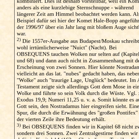
kombiniert. Dies ist deshalb vorstellbar, weil ein Kom
anders als eine kurzlebige Sternschnuppe - während
längerer Zeit am Himmel beobachtet werden kann. Al
Beispiel dafür sei hier der Komet Hale-Bopp angeführ
der 1996/97 über ein Jahr lang mit bloßem Auge sicht
war.
2)
Die 1557er-Ausgabe aus Budapest/Moskau schreibt
wohl irrtümlicherweise "Nuict" (Nacht). Bei
OBSEQUENS tauchen Wolken nur selten auf (Kapite
und 68) und dann auch nicht in Zusammenhang mit d
Erscheinung von zwei Sonnen. Hier könnte Nostrada
vielleicht an das lat. "nubes" gedacht haben, das nebe
"Wolke" auch "traurige Lage, Unglück" bedeutet. Im 
Testament zeigte sich allerdings Gott dem Mose in ei
Wolke und führte so sein Volk durch die Wüste. Vgl. 
Exodus 19,9; Numeri 11,25 u. v. a. Somit könnte es 
Gott sein, den Nostradamus hier eingreifen sieht. Ein
Spur, die durch die Erwähnung des "großen Pontifex"
der vierten Zeile ihre Bedeutung erhält.
3)
Bei OBSEQUENS finden wir in Kapitel 68 nicht z
sondern drei Sonnen. Zwei Zentralgestirne finden wir