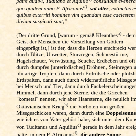
patre audivi, Tuditano et Aquilio
consulibus evenera
d)
quo quidem anno P. Africanus
,
sol alter
, extinctus e
quibus exterriti homines vim quandam esse caelestem 
diviam suspicati sunt;
"
a)
(Der dritte Grund, [warum - gemäß Kleanthes
- dem
Geist der Menschen die Vorstellung von Göttern
eingeprägt ist,] ist der, dass die Herzen erschreckt we
durch Blitze, Unwetter, Sturzregen, Schneestürme,
Hagelschauer, Verwüstung, Seuche, Erdbeben und oft
durch dumpfes [unterirdisches] Dröhnen, Steinregen 
blutartige Tropfen, dann durch Erdrutsche oder plötzl
Erdspalten, dann auch durch widernatürliche Missgeb
bei Mensch und Tier, dann durch Fackelerscheinunge
Himmel, dann durch jene Sterne, die die Griechen
"kometai" nennen, wir aber Haarsterne, die neulich i
b)
Oktavianischen Krieg
die Vorboten von großen
Missgeschicken waren, dann durch eine
Doppelsonn
wie ich es von Vater gehört habe, sich unter dem Kon
c)
von Tuditanus und Aquilius
gerade in dem Jahr erei
d)
hatte, in dem P. Africanus
,
die andere Sonne
,