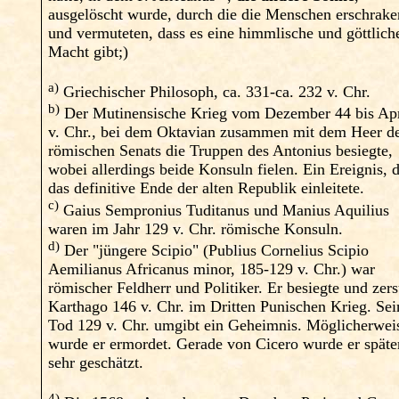
ausgelöscht wurde, durch die die Menschen erschrake
und vermuteten, dass es eine himmlische und göttlich
Macht gibt;)
a)
Griechischer Philosoph, ca. 331-ca. 232 v. Chr.
b)
Der Mutinensische Krieg vom Dezember 44 bis Apr
v. Chr., bei dem Oktavian zusammen mit dem Heer d
römischen Senats die Truppen des Antonius besiegte,
wobei allerdings beide Konsuln fielen. Ein Ereignis, 
das definitive Ende der alten Republik einleitete.
c)
Gaius Sempronius Tuditanus und Manius Aquilius
waren im Jahr 129 v. Chr. römische Konsuln.
d)
Der "jüngere Scipio" (Publius Cornelius Scipio
Aemilianus Africanus minor, 185-129 v. Chr.) war
römischer Feldherr und Politiker. Er besiegte und zers
Karthago 146 v. Chr. im Dritten Punischen Krieg. Sei
Tod 129 v. Chr. umgibt ein Geheimnis. Möglicherwei
wurde er ermordet. Gerade von Cicero wurde er späte
sehr geschätzt.
4)