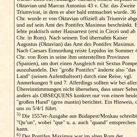
Oktavian und Marcus Antonius 43 v. Chr. das Zweite
Triumvirat, in dem er aber bald entmachtet wurde. 36 
Chr. wurde er von Oktavian offiziell als Triumvir abg
und auf sein Amt des Pontifex Maximus beschränkt. 
lebte praktisch unter Hausarrest (erst in Circei und ab
Chr. in Rom). Nach seinem Tod übernahm Kaiser
Augustus (Oktavian) das Amt des Pontifex Maximus.
Nach Caesars Ermordung reiste Lepidus im Sommer 4
Chr. von Rom in seine ihm unterstellten Provinzen
(Spanien), um dort einen Ausgleich mit Sextus Pompe
auszuhandeln. Der "große Pontifex" änderte also "das
Land" (seinen Aufenthaltsort) durch eine Reise, vgl.
Anmerkungen 9 und 7. Allerdings sollten wir bei alle
Übereinstimmungen nicht übersehen, dass unser Sehe
anders als OBSEQUENS konkret nur von
einem
heul
"großen Hund" (gros mastin) berichtet. Ein Hinweis, 
uns zu 5/4/1 führt.
5)
Die 1557er-Ausgabe aus Budapest/Moskau schreib
"Qu’un", wobei "que" u. a. auch "quand" entsprechen
kann.
6)
Der Pontifex Maximus war im alten Rom der