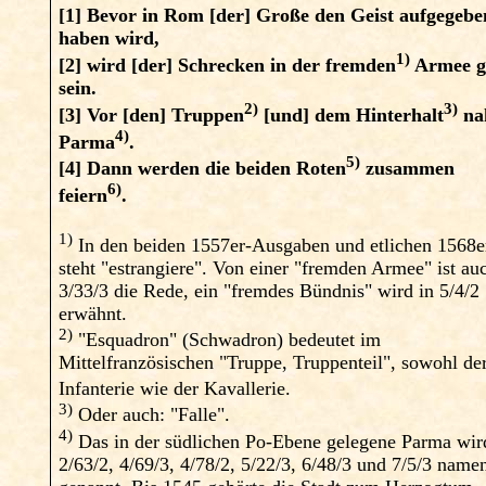
[1]
Bevor in Rom [der] Große den Geist aufgegebe
haben wird,
1)
[2]
wird [der] Schrecken in der fremden
Armee g
sein.
2)
3)
[3]
Vor [den] Truppen
[und] dem Hinterhalt
na
4)
Parma
.
5)
[4]
Dann werden die beiden Roten
zusammen
6)
feiern
.
1)
In den beiden 1557er-Ausgaben und etlichen 1568e
steht "estrangiere". Von einer "fremden Armee" ist au
3/33/3 die Rede, ein "fremdes Bündnis" wird in 5/4/2
erwähnt.
2)
"Esquadron" (Schwadron) bedeutet im
Mittelfranzösischen "Truppe, Truppenteil", sowohl de
Infanterie wie der Kavallerie.
3)
Oder auch: "Falle".
4)
Das in der südlichen Po-Ebene gelegene Parma wir
2/63/2, 4/69/3, 4/78/2, 5/22/3, 6/48/3 und 7/5/3 namen