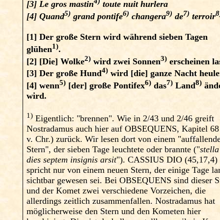
4)
[3]
Le gros mastin
toute nuit hurlera
5)
6)
9)
7)
8
[4]
Quand
grand pontife
changera
de
terroir
[1]
Der große Stern wird während sieben Tagen
1)
glühen
.
2)
3)
[2]
[Die] Wolke
wird zwei Sonnen
erscheinen la
4)
[3]
Der große Hund
wird [die] ganze Nacht heule
5)
6)
7)
8)
[4]
wenn
[der] große Pontifex
das
Land
änd
wird.
1)
Eigentlich: "brennen". Wie in 2/43 und 2/46 greift
Nostradamus auch hier auf OBSEQUENS, Kapitel 68
v. Chr.) zurück. Wir lesen dort von einem "auffallend
Stern", der sieben Tage leuchtete oder brannte ("
stell
dies septem insignis arsit
"). CASSIUS DIO (45,17,4)
spricht nur von einem neuen Stern, der einige Tage la
sichtbar gewesen sei. Bei OBSEQUENS sind dieser S
und der Komet zwei verschiedene Vorzeichen, die
allerdings zeitlich zusammenfallen. Nostradamus hat
möglicherweise den Stern und den Kometen hier