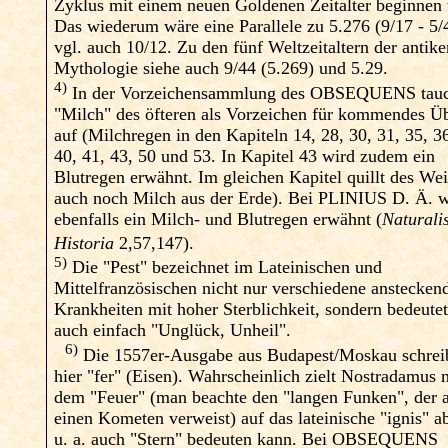
Zyklus mit einem neuen Goldenen Zeitalter beginnen 
Das wiederum wäre eine Parallele zu 5.276 (9/17 - 5/
vgl. auch 10/12. Zu den fünf Weltzeitaltern der antik
Mythologie siehe auch 9/44 (5.269) und 5.29.
4)
In der Vorzeichensammlung des OBSEQUENS tau
"Milch" des öfteren als Vorzeichen für kommendes Ü
auf (Milchregen in den Kapiteln 14, 28, 30, 31, 35, 36
40, 41, 43, 50 und 53. In Kapitel 43 wird zudem ein
Blutregen erwähnt. Im gleichen Kapitel quillt des Wei
auch noch Milch aus der Erde). Bei PLINIUS D. Ä. w
ebenfalls ein Milch- und Blutregen erwähnt (
Naturali
Historia
2,57,147).
5)
Die "Pest" bezeichnet im Lateinischen und
Mittelfranzösischen nicht nur verschiedene anstecken
Krankheiten mit hoher Sterblichkeit, sondern bedeute
auch einfach "Unglück, Unheil".
6)
Die 1557er-Ausgabe aus Budapest/Moskau schrei
hier "fer" (Eisen). Wahrscheinlich zielt Nostradamus 
dem "Feuer" (man beachte den "langen Funken", der 
einen Kometen verweist) auf das lateinische "ignis" a
u. a. auch "Stern" bedeuten kann. Bei OBSEQUENS