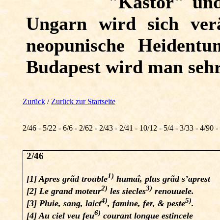
"Kastor" und
Ungarn wird sich ver
neopunische Heidentu
Budapest wird man sehr
Zurück
/
Zurück zur Startseite
2/46 - 5/22 - 6/6 - 2/62 - 2/43 - 2/41 - 10/12 - 5/4 - 3/33 - 4/90 -
2/46
1)
[1] Apres grãd trouble
humaî, plus grãd s’aprest
2)
3)
[2] Le grand moteur
les siecles
renouuele.
4)
5)
[3] Pluie, sang, laict
, famine, fer, & peste
.
6)
[4] Au ciel veu feu
courant longue estincele