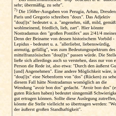
sehr; übermäßig, zu sehr".
7)
Die 1568er-Ausgaben von Perugia, Arbau, Dresden
Paris und Gregorio schreiben "doux". Das Adjektiv
"dou(l)x" bedeutet u. a. "angenehm, süß, mild, gemäß
wohlmeinend, friedlich, lieb, zart". Hier könnte
Nostradamus den "großen Pontifex" aus 2/41/4 meine
Denn der Beiname von dessen historischem Vorbild -
Lepidus - bedeutet u. a. "allerliebst, liebenswürdig,
anmutig, gefällig", was zum Bedeutungsspektrum des
mittelfranzösischen "dou(l)x" passen würde. Die Stell
ließe sich allerdings auch so verstehen, dass nur von e
Person die Rede ist, also etwa: "Durch den äußerst G
[und] Angenehmen". Eine andere Möglichkeit wäre, i
"dou(l)x" eine Nebenform von "dos" (Rücken) zu sehe
diesem Fall hätte Nostradamus womöglich an die
Wendung "avoir bon dos" gedacht. "Avoir bon dos" (
guten Rücken haben) bedeutet sinngemäß Schwierigke
gut ertragen können. Sollte diese Auslegung zutreffen
könnte die Stelle vielleicht so übertragen werden: "W
der äußerst großen Standhaftigkeit".