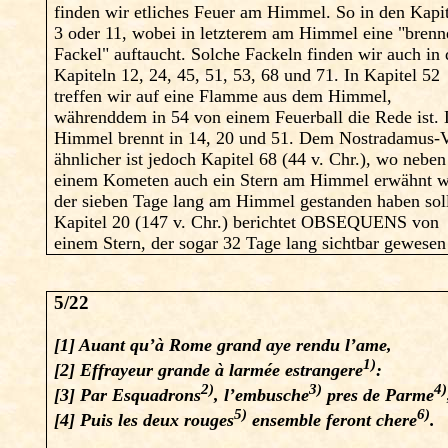
finden wir etliches Feuer am Himmel. So in den Kapi
3 oder 11, wobei in letzterem am Himmel eine "bren
Fackel" auftaucht. Solche Fackeln finden wir auch in
Kapiteln 12, 24, 45, 51, 53, 68 und 71. In Kapitel 52
treffen wir auf eine Flamme aus dem Himmel,
währenddem in 54 von einem Feuerball die Rede ist.
Himmel brennt in 14, 20 und 51. Dem Nostradamus-
ähnlicher ist jedoch Kapitel 68 (44 v. Chr.), wo neben
einem Kometen auch ein Stern am Himmel erwähnt w
der sieben Tage lang am Himmel gestanden haben soll
Kapitel 20 (147 v. Chr.) berichtet OBSEQUENS von
einem Stern, der sogar 32 Tage lang sichtbar gewesen 
5/22
[1] Auant qu’à Rome grand aye rendu l’ame,
1)
[2] Effrayeur grande à larmée estrangere
:
2)
3)
4)
[3] Par Esquadrons
, l’embusche
pres de Parme
5)
6)
[4] Puis les deux rouges
ensemble feront chere
.