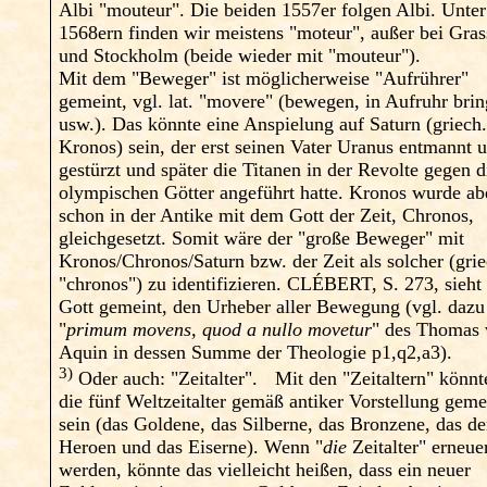
Albi "mouteur". Die beiden 1557er folgen Albi. Unte
1568ern finden wir meistens "moteur", außer bei Gras
und Stockholm (beide wieder mit "mouteur").
Mit dem "Beweger" ist möglicherweise "Aufrührer"
gemeint, vgl. lat. "movere" (bewegen, in Aufruhr bri
usw.). Das könnte eine Anspielung auf Saturn (griech
Kronos) sein, der erst seinen Vater Uranus entmannt 
gestürzt und später die Titanen in der Revolte gegen d
olympischen Götter angeführt hatte. Kronos wurde ab
schon in der Antike mit dem Gott der Zeit, Chronos,
gleichgesetzt. Somit wäre der "große Beweger" mit
Kronos/Chronos/Saturn bzw. der Zeit als solcher (grie
"chronos") zu identifizieren. CLÉBERT, S. 273, sieht 
Gott gemeint, den Urheber aller Bewegung (vgl. dazu
"
primum movens, quod a nullo movetur
" des Thomas
Aquin in dessen Summe der Theologie p1,q2,a3).
3)
Oder auch: "Zeitalter". Mit den "Zeitaltern" könnt
die fünf Weltzeitalter gemäß antiker Vorstellung geme
sein (das Goldene, das Silberne, das Bronzene, das de
Heroen und das Eiserne). Wenn "
die
Zeitalter" erneue
werden, könnte das vielleicht heißen, dass ein neuer