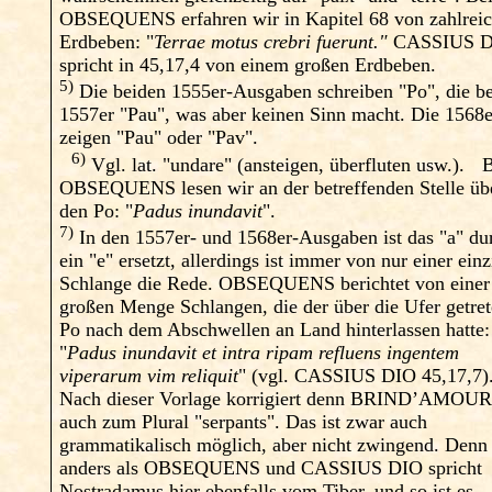
OBSEQUENS erfahren wir in Kapitel 68 von zahlrei
Erdbeben: "
Terrae motus crebri fuerunt."
CASSIUS 
spricht in 45,17,4 von einem großen Erdbeben.
5)
Die beiden 1555er-Ausgaben schreiben "Po", die b
1557er "Pau", was aber keinen Sinn macht. Die 1568e
zeigen "Pau" oder "Pav".
6)
Vgl. lat. "undare" (ansteigen, überfluten usw.). 
OBSEQUENS lesen wir an der betreffenden Stelle üb
den Po: "
Padus inundavit
".
7)
In den 1557er- und 1568er-Ausgaben ist das "a" du
ein "e" ersetzt, allerdings ist immer von nur einer ein
Schlange die Rede. OBSEQUENS berichtet von einer
großen Menge Schlangen, die der über die Ufer getre
Po nach dem Abschwellen an Land hinterlassen hatte:
"
Padus inundavit et intra ripam refluens ingentem
viperarum vim reliquit
" (vgl. CASSIUS DIO 45,17,7)
Nach dieser Vorlage korrigiert denn BRIND’AMOU
auch zum Plural "serpants". Das ist zwar auch
grammatikalisch möglich, aber nicht zwingend. Denn
anders als OBSEQUENS und CASSIUS DIO spricht
Nostradamus hier ebenfalls vom Tiber, und so ist es