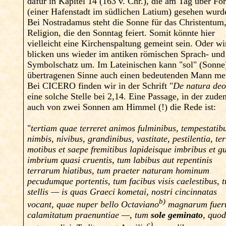
dafür in Kapitel 14 (163 v. Chr.), die am Tag über Fo
(einer Hafenstadt im südlichen Latium) gesehen wurd
Bei Nostradamus steht die Sonne für das Christentum,
Religion, die den Sonntag feiert. Somit könnte hier
vielleicht eine Kirchenspaltung gemeint sein. Oder wi
blicken uns wieder im antiken römischen Sprach- und
Symbolschatz um. Im Lateinischen kann "sol" (Sonne
übertragenen Sinne auch einen bedeutenden Mann me
Bei CICERO finden wir in der Schrift "
De natura de
eine solche Stelle bei 2,14. Eine Passage, in der zud
auch von zwei Sonnen am Himmel (!) die Rede ist:
"
tertiam quae terreret animos fulminibus, tempestatib
nimbis, nivibus, grandinibus, vastitate, pestilentia, te
motibus et saepe fremitibus lapideisque imbribus et gu
imbrium quasi cruentis, tum labibus aut repentinis
terrarum hiatibus, tum praeter naturam hominum
pecudumque portentis, tum facibus visis caelestibus, 
stellis — is quas Graeci kometai, nostri cincinnatas
b)
vocant, quae nuper bello Octaviano
magnarum fuer
calamitatum praenuntiae —, tum
sole geminato
, quod
c)