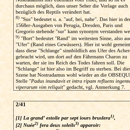
durchaus möglich, dass unser Seher die Vorlage auch
bezüglich des Reptils verändert hat.
8)
"Sus" bedeutet u. a. "auf, bei, nahe". Das hier in de
1568er-Ausgaben von Perugia, Dresden, Paris und
Gregorio stehende "sur" kann synonym verstanden we
9)
"Bort" bedeutet "Rand" im weitesten Sinne, also au
"Ufer" (Rand eines Gewässers). Hier ist wohl gemeint
dass diese "Schlange" sinnbildlich ans Ufer des Ache
gebracht wird, um dort auf den Fährmann Charon zu
warten, der sie ins Reich des Todes fahren soll. Die
"Schlange" ist hier also im Begriff zu sterben. Bei die
Szene hat Nostradamus wohl wieder an die OBSEQ
Stelle "
Padus inundavit et intra ripam refluens ingen
viperarum vim reliquit
" gedacht, vgl. Anmerkung 7.
2/41
1)
[1]
La grand’ estoile par sept iours bruslera
,
2)
3)
[2]
Nuée
fera deux soleils
apparoir: