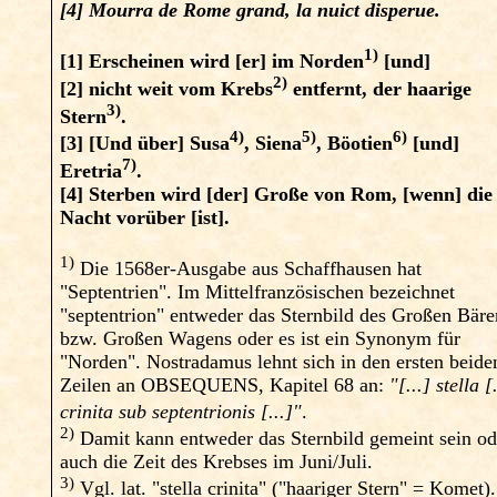
[4] Mourra de Rome grand, la nuict disperue.
1)
[1]
Erscheinen wird [er] im Norden
[und]
2)
[2]
nicht weit vom Krebs
entfernt, der haarige
3)
Stern
.
4)
5)
6)
[3]
[Und über] Susa
, Siena
, Böotien
[und]
7)
Eretria
.
[4]
Sterben wird [der] Große von Rom, [wenn] die
Nacht vorüber [ist].
1)
Die 1568er-Ausgabe aus Schaffhausen hat
"Septentrien". Im Mittelfranzösischen bezeichnet
"septentrion" entweder das Sternbild des Großen Bäre
bzw. Großen Wagens oder es ist ein Synonym für
"Norden". Nostradamus lehnt sich in den ersten beide
Zeilen an OBSEQUENS, Kapitel 68 an:
"[...] stella [
crinita sub septentrionis [...]"
.
2)
Damit kann entweder das Sternbild gemeint sein od
auch die Zeit des Krebses im Juni/Juli.
3)
Vgl. lat. "stella crinita" ("haariger Stern" = Kome