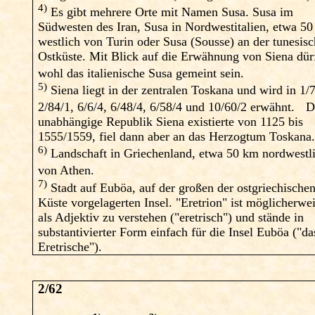
4)
Es gibt mehrere Orte mit Namen Susa. Susa im
Südwesten des Iran, Susa in Nordwestitalien, etwa 5
westlich von Turin oder Susa (Sousse) an der tunesis
Ostküste. Mit Blick auf die Erwähnung von Siena dür
wohl das italienische Susa gemeint sein.
5)
Siena liegt in der zentralen Toskana und wird in 1/
2/84/1, 6/6/4, 6/48/4, 6/58/4 und 10/60/2 erwähnt. D
unabhängige Republik Siena existierte von 1125 bis
1555/1559, fiel dann aber an das Herzogtum Toskana
6)
Landschaft in Griechenland, etwa 50 km nordwestl
von Athen.
7)
Stadt auf Euböa, auf der großen der ostgriechische
Küste vorgelagerten Insel. "Eretrion" ist möglicherwe
als Adjektiv zu verstehen ("eretrisch") und stände in
substantivierter Form einfach für die Insel Euböa ("da
Eretrische").
2/62