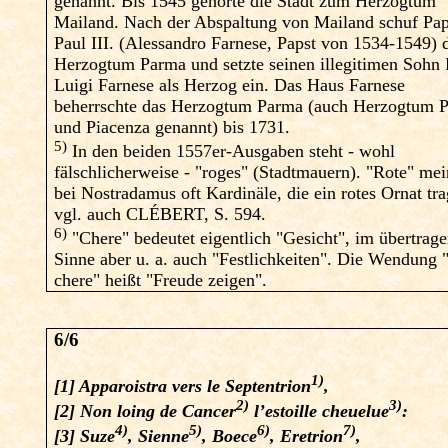
genannt. Bis 1545 gehörte die Stadt zum Herzogtum
Mailand. Nach der Abspaltung von Mailand schuf Pap
Paul III. (Alessandro Farnese, Papst von 1534-1549) 
Herzogtum Parma und setzte seinen illegitimen Sohn 
Luigi Farnese als Herzog ein. Das Haus Farnese
beherrschte das Herzogtum Parma (auch Herzogtum 
und Piacenza genannt) bis 1731.
5)
In den beiden 1557er-Ausgaben steht - wohl
fälschlicherweise - "roges" (Stadtmauern). "Rote" me
bei Nostradamus oft Kardinäle, die ein rotes Ornat tr
vgl. auch CLÉBERT, S. 594.
6)
"Chere" bedeutet eigentlich "Gesicht", im übertrag
Sinne aber u. a. auch "Festlichkeiten". Die Wendung "
chere" heißt "Freude zeigen".
6/6
1)
[1] Apparoistra vers le Septentrion
,
2)
3)
[2] Non loing de Cancer
l’estoille cheuelue
:
4)
5)
6)
7)
[3] Suze
, Sienne
, Boece
, Eretrion
,