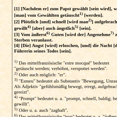
[1]
[Nachdem er] zum Papst gewählt [sein wird], w
1)
[man] vom Gewählten getäuscht
[werden].
2)
[2]
Plötzlich [und] schnell [wird man
] aufgebrach
4)
5)
gewillt
[aber] auch ängstlich
[sein].
6)
7)
[3]
Vom äußerst
Guten [wird der] Angenehme
Sterben veranlasst.
[4]
[Die] Angst [wird] erloschen, [und] die Nacht [d
Führerin seines Todes [sein].
1)
Das mittelfranzösische "estre mocqué" bedeutet
"getäuscht werden; verhöhnt, verspottet werden".
2)
Oder auch möglich: "er".
3)
"Esmeu" bedeutet als Substantiv "Bewegung, Unras
Als Adjektiv "gefühlsmäßig bewegt, erregt, aufgebrac
gereizt".
4)
"Prompt" bedeutet u. a. "prompt, schnell, baldig; be
gewillt".
5)
Oder u. a. auch "zaghaft".
6)
Das mittelfranzösische "trop" bedeutet u. a. "äußers