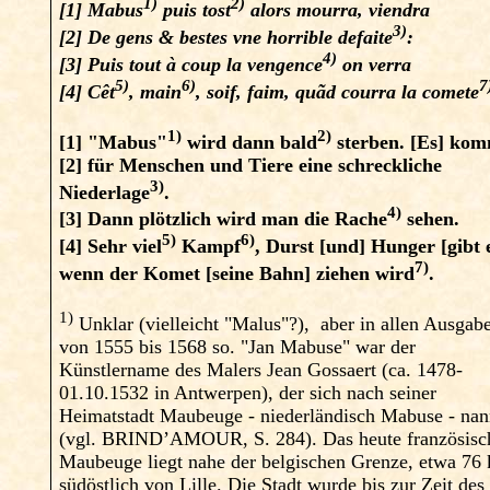
1)
2)
[1] Mabus
puis tost
alors mourra, viendra
3)
[2] De gens & bestes vne horrible defaite
:
4)
[3] Puis tout à coup la vengence
on verra
5)
6)
7
[4] Cêt
, main
, soif, faim, quãd courra la comete
1)
2)
[1]
"Mabus"
wird dann bald
sterben. [Es] ko
[2]
für Menschen und Tiere eine schreckliche
3)
Niederlage
.
4)
[3]
Dann plötzlich wird man die Rache
sehen.
5)
6)
[4]
Sehr viel
Kampf
, Durst [und] Hunger [gibt e
7)
wenn der Komet [seine Bahn] ziehen wird
.
1)
Unklar (vielleicht "Malus"?),
aber in allen Ausgab
von 1555 bis 1568 so. "Jan Mabuse" war der
Künstlername des Malers Jean Gossaert (ca. 1478-
01.10.1532 in Antwerpen), der sich nach seiner
Heimatstadt Maubeuge - niederländisch Mabuse - nan
(vgl. BRIND’AMOUR, S. 284). Das heute französisc
Maubeuge liegt nahe der belgischen Grenze, etwa 76
südöstlich von Lille. Die Stadt wurde bis zur Zeit des