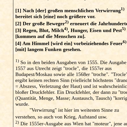
1)
[1]
Nach [der] großen menschlichen Verwirrung
bereitet sich [eine] noch größere vor.
2)
[2]
Der große Beweger
erneuert die Jahrhundert
4)
5)
[3]
Regen, Blut, Milch
, Hunger, Eisen und Pest
[kommen auf die Menschen zu].
6)
[4]
Am Himmel [wird ein] vorbeiziehendes Feuer
[mit] langem Funken gesehen.
1)
So in den beiden Ausgaben von 1555. Die Ausgabe
1557 aus Utrecht zeigt "trocle", die 1557er aus
Budapest/Moskau sowie alle 1568er "troche". "Trocle
ergibt keinen rechten Sinn (vielleicht höchstens "dran
= Abszess, Verletzung der Haut) und ist wahrscheinlic
bloßer Druckfehler. Ein Druckfehler, der dann zu "tro
(Quantität, Menge, Masse; Austausch, Tausch) "korrig
wurde.
"Verwirrung" ist hier im weitesten Sinne zu
verstehen, so auch von Krieg, Aufstand usw.
2)
Die 1555er-Ausgabe aus Wien hat "moteur", jene a