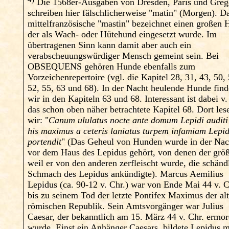
Die 1568er-Ausgaben von Dresden, Paris und Greg
schreiben hier fälschlicherweise "matin" (Morgen). D
mittelfranzösische "mastin" bezeichnet einen großen 
der als Wach- oder Hütehund eingesetzt wurde. Im
übertragenen Sinn kann damit aber auch ein
verabscheuungswürdiger Mensch gemeint sein. Bei
OBSEQUENS gehören Hunde ebenfalls zum
Vorzeichenrepertoire (vgl. die Kapitel 28, 31, 43, 50, 
52, 55, 63 und 68). In der Nacht heulende Hunde fin
wir in den Kapiteln 63 und 68. Interessant ist dabei v.
das schon oben näher betrachtete Kapitel 68. Dort les
wir: "
Canum ululatus nocte ante domum Lepidi auditi
his maximus a ceteris laniatus turpem infamiam Lepi
portendit
" (Das Geheul von Hunden wurde in der Nac
vor dem Haus des Lepidus gehört, von denen der größ
weil er von den anderen zerfleischt wurde, die schänd
Schmach des Lepidus ankündigte). Marcus Aemilius
Lepidus (ca. 90-12 v. Chr.) war von Ende Mai 44 v. C
bis zu seinem Tod der letzte Pontifex Maximus der al
römischen Republik. Sein Amtsvorgänger war Julius
Caesar, der bekanntlich am 15. März 44 v. Chr. ermor
wurde. Einst ein Anhänger Caesars, bildete Lepidus m