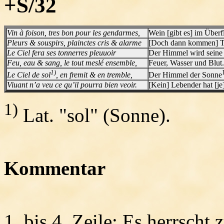
+S/32
Vin à foison, tres bon pour les gendarmes,
Wein [gibt es] im Überfl
Pleurs & souspirs, plainctes cris & alarme
[Doch dann kommen] Trä
Le Ciel fera ses tonnerres pleuuoir
Der Himmel wird seine 
Feu, eau & sang, le tout meslé ensemble,
Feuer, Wasser und Blut.
1)
Le Ciel de sol
, en fremit & en tremble,
Der Himmel der Sonne
Viuant n’a veu ce qu’il pourra bien veoir.
[Kein] Lebender hat [je
1)
Lat. "sol" (Sonne).
Kommentar
1. bis 4. Zeile
: Es herrscht 