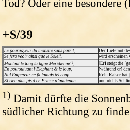
Tod? Oder eine besondere (
+S/39
Le pouruoyeur du monstre sans pareil,
Der Lieferant d
Se fera veoir ainsi que le Soleil,
wird erscheinen 
1)
Montant le long la ligne Meridienne
,
[Er] steigt die [
En poursuiuant l’Elephant & le loup,
[während er] den
Nul Empereur ne fit iamais tel coup,
Kein Kaiser hat j
Et rien plus pis à ce Prince n’aduienne.
und nichts Schli
1)
Damit dürfte die Sonnenb
südlicher Richtung zu finden