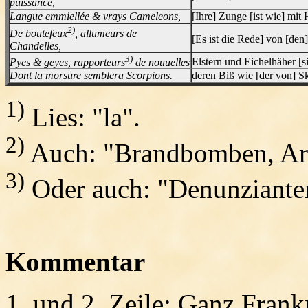
puissance,
Langue emmiellée & vrays Cameleons,
[Ihre] Zunge [ist wie] mit
2)
De boutefeux
, allumeurs de
[Es ist die Rede] von [den]
Chandelles,
3)
Pyes & geyes, rapporteurs
de nouuelles
Elstern und Eichelhäher [si
Dont la morsure semblera Scorpions.
deren Biß wie [der von] S
1)
Lies: "la".
2)
Auch: "Brandbomben, Arti
3)
Oder auch: "Denunziante
Kommentar
1. und 2. Zeile
: Ganz Frank