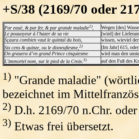
+S/38 (2169/70 oder 217
1)
Par eauë, & par fer, & par grande maladie
,
Wegen [des] Wasse
Le pouuoyeur à l’hazer de sa vie
[wird] der Lieferan
Sçaura combien vaut le quintal du bois,
wissen, wieviel der
2)
Six cens & quinze, ou le dixneufiesme,
[Im Jahr] 615, oder
On grauera d’vn grand Prince cinquiesme
wird man den unste
3)
L’immortel nom, sur le pied de la Croix.
auf den Fuß des Kr
1)
"Grande maladie" (wörtli
bezeichnet im Mittelfranzös
2)
D.h. 2169/70 n.Chr. oder
3)
Etwas frei übersetzt.