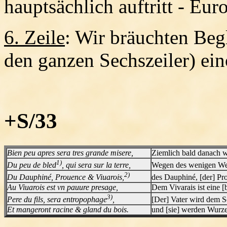
hauptsächlich auftritt - Eur
6. Zeile
: Wir bräuchten Begl
den ganzen Sechszeiler) ei
+S/33
Bien peu apres sera tres grande misere,
Ziemlich bald danach w
1)
Du peu de bled
, qui sera sur la terre,
Wegen des wenigen We
2)
Du Dauphiné, Prouence & Viuarois,
des Dauphiné, [der] Pr
Au Viuarois est vn pauure presage,
Dem Vivarais ist eine 
3)
Pere du fils, sera entropophage
,
[Der] Vater wird dem S
Et mangeront racine & gland du bois.
und [sie] werden Wurze