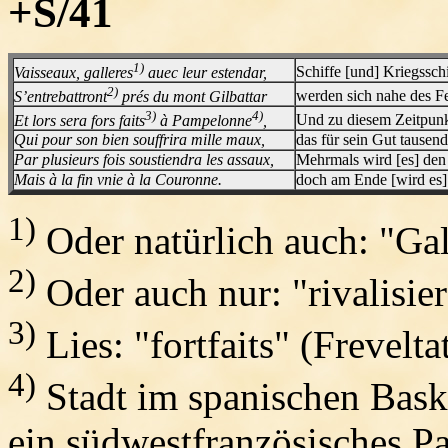
+S/41
1)
Vaisseaux, galleres
auec leur estendar,
Schiffe [und] Kriegsschi
2)
S’entrebattront
prés du mont Gilbattar
werden sich nahe des F
3)
4)
Et lors sera fors faits
à Pampelonne
,
Und zu diesem Zeitpunk
Qui pour son bien souffrira mille maux,
das für sein Gut tausend
Par plusieurs fois soustiendra les assaux,
Mehrmals wird [es] den
Mais à la fin vnie à la Couronne.
doch am Ende [wird es] 
1)
Oder natürlich auch: "Gal
2)
Oder auch nur: "rivalisier
3)
Lies: "fortfaits" (Frevelta
4)
Stadt im spanischen Bask
ein südwestfranzösisches 