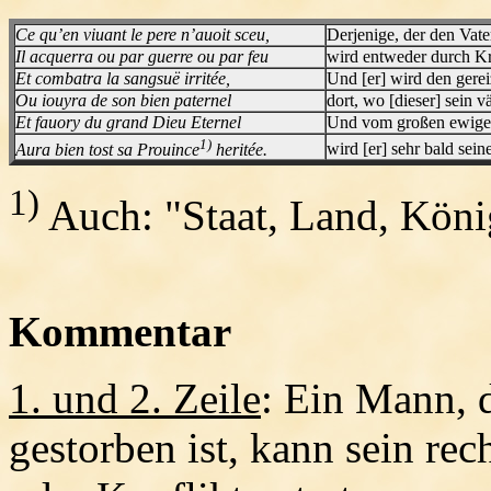
Ce qu’en viuant le pere n’auoit sceu,
Derjenige, der den Vate
Il acquerra ou par guerre ou par feu
wird entweder durch Kri
Et combatra la sangsuë irritée,
Und [er] wird den gere
Ou iouyra de son bien paternel
dort, wo [dieser] sein v
Et fauory du grand Dieu Eternel
Und vom großen ewigen
1)
Aura bien tost sa Prouince
heritée.
wird [er] sehr bald sein
1)
Auch: "Staat, Land, Köni
Kommentar
1. und 2. Zeile
: Ein Mann, d
gestorben ist, kann sein re