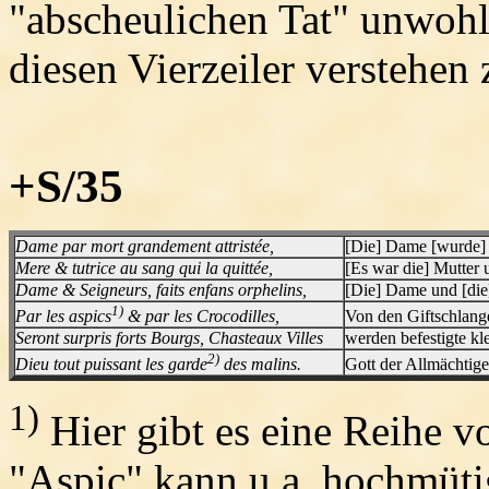
"abscheulichen Tat" unwohl
diesen Vierzeiler verstehen
+S/35
Dame par mort grandement attristée,
[Die] Dame [wurde] 
Mere & tutrice au sang qui la quittée,
[Es war die] Mutter u
Dame & Seigneurs, faits enfans orphelins,
[Die] Dame und [die
1)
Par les aspics
& par les Crocodilles,
Von den Giftschlang
Seront surpris forts Bourgs, Chasteaux Villes
werden befestigte kl
2)
Dieu tout puissant les garde
des malins.
Gott der Allmächtig
1)
Hier gibt es eine Reihe v
"Aspic" kann u.a. hochmüti