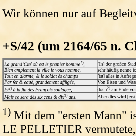
Wir können nur auf Begleit
+S/42 (um 2164/65 n. Ch
1)
La grand’Cité où est le premier homme
,
[In] der großen Sta
Bien amplement la ville ie vous nomme,
sehr häufig nenne ic
Tout en alarme, & le soldat és champs
[ist] alles in Aufre
Par fer & eauë, grandement affligée,
Von Eisen und Wasse
2)
2)
Et
à la fin des François soulagée,
doch
am Ende von 
3)
Mais ce sera dés six cens & dix
ans.
Aber dies wird [ers
1)
Mit dem "ersten Mann" is
LE PELLETIER vermutete, 