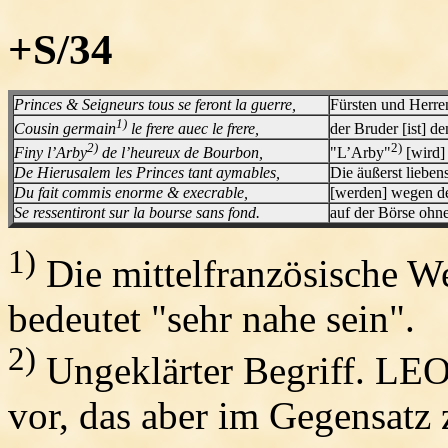
+S/34
Princes & Seigneurs tous se feront la guerre,
Fürsten und Herren
1)
Cousin germain
le frere auec le frere,
der Bruder [ist] d
2)
2)
Finy l’Arby
de l’heureux de Bourbon,
"L’Arby"
[wird]
De Hierusalem les Princes tant aymables,
Die äußerst lieben
Du fait commis enorme & execrable,
[werden] wegen de
Se ressentiront sur la bourse sans fond.
auf der Börse ohn
1)
Die mittelfranzösische W
bedeutet "sehr nahe sein".
2)
Ungeklärter Begriff. LEO
vor, das aber im Gegensatz 