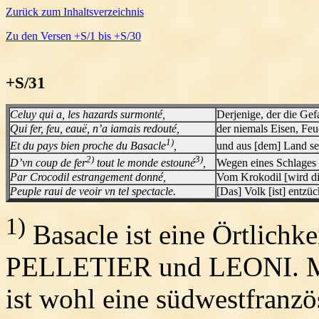
Zurück zum Inhaltsverzeichnis
Zu den Versen +S/1 bis +S/30
+S/31
Celuy qui a, les hazards surmonté,
Derjenige, der die Ge
Qui fer, feu, eauë, n’a iamais redouté,
der niemals Eisen, Feu
1)
Et du pays bien proche du Basacle
,
und aus [dem] Land se
2)
3)
D’vn coup de fer
tout le monde estouné
,
Wegen eines Schlages
Par Crocodil estrangement donné,
Vom Krokodil [wird di
Peuple raui de veoir vn tel spectacle.
[Das] Volk [ist] entzü
1)
Basacle ist eine Örtlichke
PELLETIER und LEONI. Mi
ist wohl eine südwestfranz