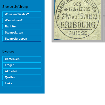
Stempeleinführung
Wussten Sie das?
Was ist was?
Raritäten
Stempelarten
Stempelgruppen
Diverses
Gästebuch
Fragen
Aktuelles
Quellen
Links