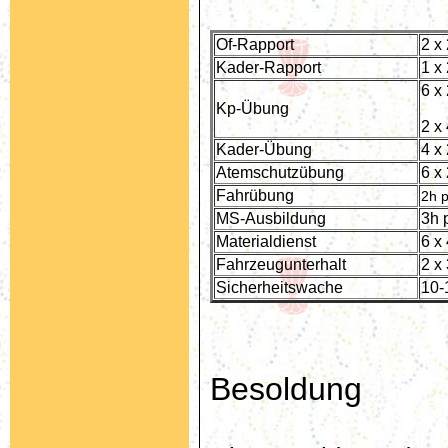
Of-Rapport
2 x
Kader-Rapport
1 x
6 x
Kp-Übung
2 x
Kader-Übung
4 x
Atemschutzübung
6 x
Fahrübung
2h p
MS-Ausbildung
3h 
Materialdienst
6 x
Fahrzeugunterhalt
2 x
Sicherheitswache
10-
Besoldung