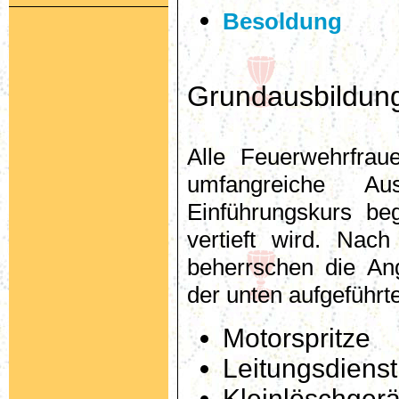
Besoldung
Grundausbildun
Alle Feuerwehrfra
umfangreiche A
Einführungskurs be
vertieft wird. Nach
beherrschen die An
der unten aufgeführt
Motorspritze
Leitungsdienst
Kleinlöschgerä