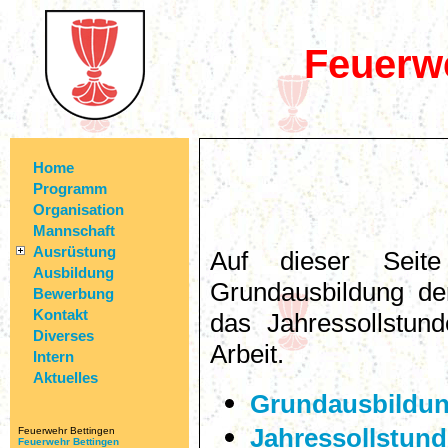
Feuerw
Home
Programm
Organisation
Mannschaft
Ausrüstung
Auf dieser Seite
Ausbildung
Grundausbildung de
Bewerbung
Kontakt
das Jahressollstund
Diverses
Arbeit.
Intern
Aktuelles
Grundausbildun
Jahressollstun
Feuerwehr Bettingen
Feuerwehr Bettingen