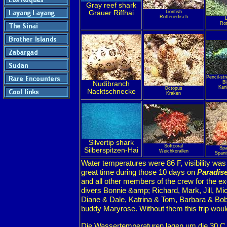
Gray reef shark
Grauer Riffhai
Lionfish
Rotfeuerfisch
L
Rot
Pencil-st
Bl
Nudibranch
Kan
Octopus
Nacktschnecke
Kraken
Silvertip shark
Softcoral
Spa
Silberspitzen-Hai
Weichkorallen
Spani
Water temperatures were 86 F, visibility was
great time during those 10 days on
Paradis
and all other members of the crew for the ex
divers Bonnie &amp; Richard, Mark, Jill, Mi
Diane & Dale, Katrina & Tom, Barbara & Bob,
buddy Maryrose. Without them this trip wou
Die Wassertemperaturen lagen um die 30 C, 