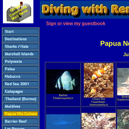
Sign or view my guestbook
Papua N
Ju
Batfish
Beaked
Fledermausfisch
Clown fish
Kupferstr
Trauerband-
Anemonenfisch