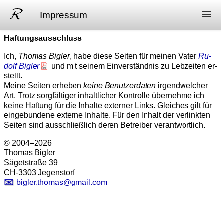
Impressum
Haftungsausschluss
Rudolf Bigler
Ich,
Thomas Bigler
, habe die­se Sei­ten für mei­nen Va­ter
Ru­
Biographie
dolf Big­ler
und mit sei­nem Ein­ver­ständ­nis zu Leb­zei­ten er­
stellt.
Meine Seiten erheben
kei­ne Be­nutzer­da­ten
ir­gend­wel­cher
Werk
Art. Trotz sor­gfäl­ti­ger in­halt­licher Kon­trolle über­neh­me ich
keine Haf­tung für die In­hal­te ex­ter­ner Links. Glei­ches gilt für
Archiv
ein­ge­bun­dene ex­ter­ne In­halte. Für den In­halt der ver­linkten
Sei­ten sind aus­schließ­lich de­ren Be­trei­ber ver­ant­wort­lich.
Impressum
© 2004–2026
Thomas Bigler
Sägetstraße 39
CH-3303 Jegenstorf
bigler.thomas@gmail.com