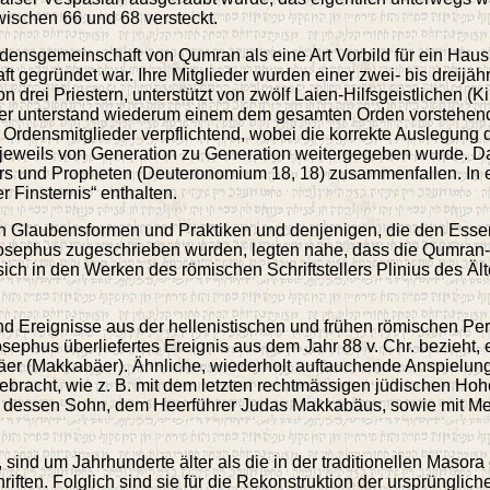
ischen 66 und 68 versteckt.
rdensgemeinschaft von Qumran als eine Art Vorbild für ein Haus
ft gegründet war. Ihre Mitglieder wurden einer zwei- bis dreij
 drei Priestern, unterstützt von zwölf Laien-Hilfsgeistlichen (
ser unterstand wiederum einem dem gesamten Orden vorstehend
e Ordensmitglieder verpflichtend, wobei die korrekte Auslegung 
n, jeweils von Generation zu Generation weitergegeben wurde. 
 und Propheten (Deuteronomium 18, 18) zusammenfallen. In eine
 Finsternis“ enthalten.
en Glaubensformen und Praktiken und denjenigen, die den Esse
Josephus zugeschrieben wurden, legten nahe, dass die Qumran-
ich in den Werken des römischen Schriftstellers Plinius des Älte
nd Ereignisse aus der hellenistischen und frühen römischen Per
phus überliefertes Ereignis aus dem Jahr 88 v. Chr. bezieht, 
äer (Makkabäer). Ähnliche, wiederholt auftauchende Anspielung
bracht, wie z. B. mit dem letzten rechtmässigen jüdischen Hohepr
d dessen Sohn, dem Heerführer Judas Makkabäus, sowie mit Me
, sind um Jahrhunderte älter als die in der traditionellen Masor
ften. Folglich sind sie für die Rekonstruktion der ursprünglich