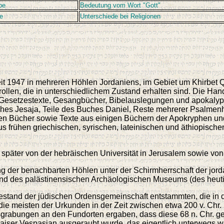
be
Bedeutung vom Wort "Gott"
ge
Unterschiede bei Religionen
it 1947 in mehreren Höhlen Jordaniens, im Gebiet um Khirbet
rollen, die in unterschiedlichem Zustand erhalten sind. Die Ha
setzestexte, Gesangbücher, Bibelauslegungen und apokalyptis
ches Jesaja, Teile des Buches Daniel, Reste mehrerer Psalmenh
 Bücher sowie Texte aus einigen Büchern der Apokryphen und 
us frühen griechischen, syrischen, lateinischen und äthiopisc
später von der hebräischen Universität in Jerusalem sowie von
ng der benachbarten Höhlen unter der Schirmherrschaft der jor
und des palästinensischen Archäologischen Museums (des heut
sbestand der jüdischen Ordensgemeinschaft entstammten, die in
e meisten der Urkunden in der Zeit zwischen etwa 200 v. Chr. u
sgrabungen an den Fundorten ergaben, dass diese 68 n. Chr. g
iser Vespasian ausgeraubt wurde, das eigentlich unterwegs war