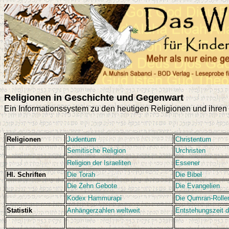
Religionen in Geschichte und Gegenwart
Ein Informationssystem zu den heutigen Religionen und ihren
Religionen
Judentum
Christentum
Semitische Religion
Urchristen
Religion der Israeliten
Essener
Hl. Schriften
Die Torah
Die Bibel
Die Zehn Gebote
Die Evangelien
Kodex Hammurapi
Die Qumran-Rolle
Statistik
Anhängerzahlen weltweit
Entstehungszeit d