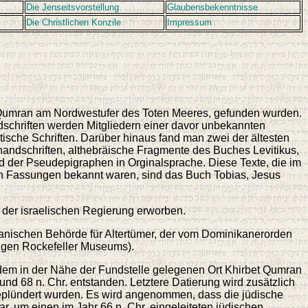
Die Jenseitsvorstellung
Glaubensbekenntnisse
Die Christlichen Konzile
Impressum
 Qumran am Nordwestufer des Toten Meeres, gefunden wurden.
ndschriften werden Mitgliedern einer davor unbekannten
che Schriften. Darüber hinaus fand man zwei der ältesten
andschriften, althebräische Fragmente des Buches Levitikus,
der Pseudepigraphen in Orginalsprache. Diese Texte, die im
hen Fassungen bekannt waren, sind das Buch Tobias, Jesus
 der israelischen Regierung erworben.
danischen Behörde für Altertümer, der vom Dominikanerorden
igen Rockefeller Museums).
 dem in der Nähe der Fundstelle gelegenen Ort Khirbet Qumran
nd 68 n. Chr. entstanden. Letztere Datierung wird zusätzlich
eplündert wurden. Es wird angenommen, dass die jüdische
, um einen im Jahr 66 n. Chr. eingeleiteten jüdischen