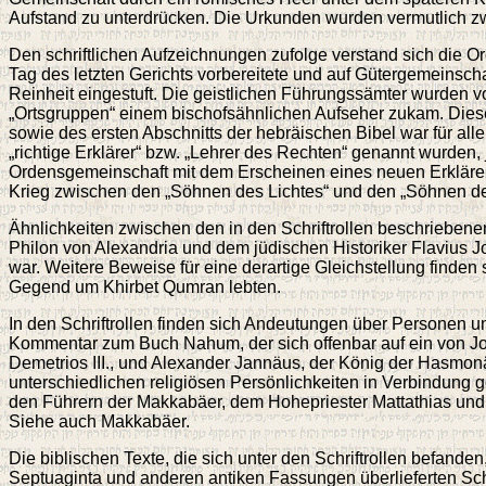
Aufstand zu unterdrücken. Die Urkunden wurden vermutlich zw
Den schriftlichen Aufzeichnungen zufolge verstand sich die O
Tag des letzten Gerichts vorbereitete und auf Gütergemeinscha
Reinheit eingestuft. Die geistlichen Führungssämter wurden von
„Ortsgruppen“ einem bischofsähnlichen Aufseher zukam. Die
sowie des ersten Abschnitts der hebräischen Bibel war für all
„richtige Erklärer“ bzw. „Lehrer des Rechten“ genannt wurde
Ordensgemeinschaft mit dem Erscheinen eines neuen Erklärers
Krieg zwischen den „Söhnen des Lichtes“ und den „Söhnen der
Ähnlichkeiten zwischen den in den Schriftrollen beschrieben
Philon von Alexandria und dem jüdischen Historiker Flavius 
war. Weitere Beweise für eine derartige Gleichstellung finden s
Gegend um Khirbet Qumran lebten.
In den Schriftrollen finden sich Andeutungen über Personen u
Kommentar zum Buch Nahum, der sich offenbar auf ein von Jose
Demetrios III., und Alexander Jannäus, der König der Hasmon
unterschiedlichen religiösen Persönlichkeiten in Verbindung ge
den Führern der Makkabäer, dem Hohepriester Mattathias un
Siehe auch Makkabäer.
Die biblischen Texte, die sich unter den Schriftrollen befanden
Septuaginta und anderen antiken Fassungen überlieferten Schri