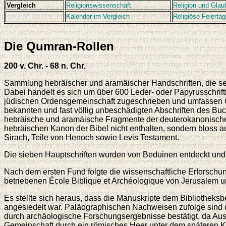
Vergleich
Religionswissenschaft
Religion und Glau
Kalender im Vergleich
Religiöse Feierta
Die Qumran-Rollen
200 v. Chr. - 68 n. Chr.
Sammlung hebräischer und aramäischer Handschriften, die se
Dabei handelt es sich um über 600 Leder- oder Papyrusschrift
jüdischen Ordensgemeinschaft zugeschrieben und umfassen Ge
bekannten und fast völlig unbeschädigten Abschriften des Bu
hebräische und aramäische Fragmente der deuterokanonischen
hebräischen Kanon der Bibel nicht enthalten, sondern bloss a
Sirach, Teile von Henoch sowie Levis Testament.
Die sieben Hauptschriften wurden von Beduinen entdeckt und 
Nach dem ersten Fund folgte die wissenschaftliche Erforschu
betriebenen École Biblique et Archéologique von Jerusalem 
Es stellte sich heraus, dass die Manuskripte dem Bibliothek
angesiedelt war. Paläographischen Nachweisen zufolge sind di
durch archäologische Forschungsergebnisse bestätigt, da Au
Gemeinschaft durch ein römisches Heer unter dem späteren Ka