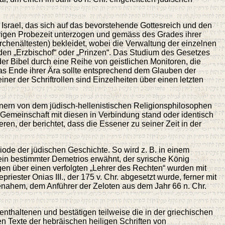
 Israel, das sich auf das bevorstehende Gottesreich und den
ährigen Probezeit unterzogen und gemäss des Grades ihrer
Kirchenältesten) bekleidet, wobei die Verwaltung der einzelnen
en „Erzbischof“ oder „Prinzen“. Das Studium des Gesetzes
der Bibel durch eine Reihe von geistlichen Monitoren, die
Das Ende ihrer Ära sollte entsprechend dem Glauben der
r der Schriftrollen sind Einzelheiten über einen letzten
nern von dem jüdisch-hellenistischen Religionsphilosophen
Gemeinschaft mit diesen in Verbindung stand oder identisch
ren, der berichtet, dass die Essener zu seiner Zeit in der
iode der jüdischen Geschichte. So wird z. B. in einem
ein bestimmter Demetrios erwähnt, der syrische König
en über einen verfolgten „Lehrer des Rechten“ wurden mit
iester Onias III., der 175 v. Chr. abgesetzt wurde, ferner mit
nahem, dem Anführer der Zeloten aus dem Jahr 66 n. Chr.
a enthaltenen und bestätigen teilweise die in der griechischen
en Texte der hebräischen heiligen Schriften von